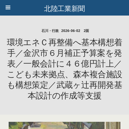
北陸工業新聞
石川・行政
2026-06-02 2面
環境エネＣ再整備へ基本構想着
手／金沢市６月補正予算案を発
表／一般会計に４６億円計上／
こども未来拠点、森本複合施設
も構想策定／武蔵ヶ辻再開発基
本設計の作成等支援